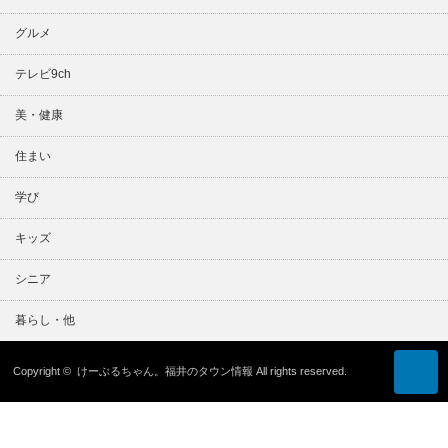
グルメ
テレビ9ch
美・健康
住まい
学び
キッズ
シニア
暮らし・他
Copyright ©
けーぶるちゃん。福井のタウン情報
All rights reserved.