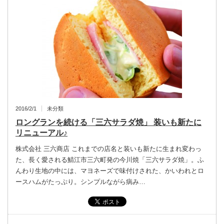
2016/2/1
未分類
ロングランを続ける「三六サラダ焼」 装いも新たに
リニューアル♪
株式会社 三六商店 これまでの店名と装いも新たに生まれ変わっ
た、長く愛される鯖江市三六町発の今川焼「三六サラダ焼」。ふ
んわり生地の中には、マヨネーズで味付けされた、かいわれとロ
ースハムがたっぷり。シンプルながら病み…