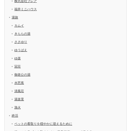
株式会社フレア
福井ミニハウス
湯旅
カムイ
きららの湯
ささゆり
ゆうばえ
ゆ楽
冠荘
御老公の湯
水芭蕉
清風荘
湯楽里
漁火
終活
ペットの看取りを穏やかに迎えるために