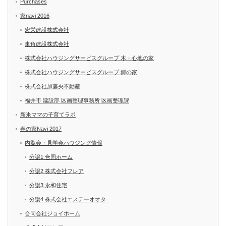
Purchases
家navi 2016
宏栄建設株式会社
東角建設株式会社
株式会社ハウジングサービスグループ 木・心地の家
株式会社ハウジングサービスグループ 郷の家
株式会社加藤央不動産
福井市 建設部 区画整理事務所 区画整理課
新米ママの子育てラボ
春の家Navi 2017
内覧会・見学会ハウジング情報
分譲1 合同ホーム
分譲2 株式会社フレア
分譲3 永和住宅
分譲4 株式会社エステーオオタ
合同会社ジョイホーム