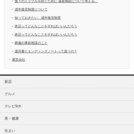
後々のトラブルを防ぐために 遺産相続について考える。
成年後見制度について
知っておきたい、成年後見制度
終活ってどんなことをすればいいんだろう
終活ってどんなことをすればいいんだろう
葬儀の事前相談のこと
遺言書とエンディングノートって違うの？
運営会社
新店
グルメ
テレビ9ch
美・健康
住まい