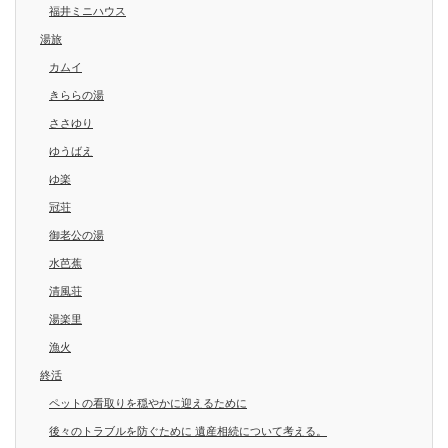
福井ミニハウス
湯旅
カムイ
きららの湯
ささゆり
ゆうばえ
ゆ楽
冠荘
御老公の湯
水芭蕉
清風荘
湯楽里
漁火
終活
ペットの看取りを穏やかに迎えるために
後々のトラブルを防ぐために 遺産相続について考える。