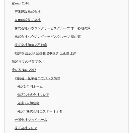
家navi 2016
宏栄建設株式会社
東角建設株式会社
株式会社ハウジングサービスグループ 木・心地の家
株式会社ハウジングサービスグループ 郷の家
株式会社加藤央不動産
福井市 建設部 区画整理事務所 区画整理課
新米ママの子育てラボ
春の家Navi 2017
内覧会・見学会ハウジング情報
分譲1 合同ホーム
分譲2 株式会社フレア
分譲3 永和住宅
分譲4 株式会社エステーオオタ
合同会社ジョイホーム
株式会社フレア