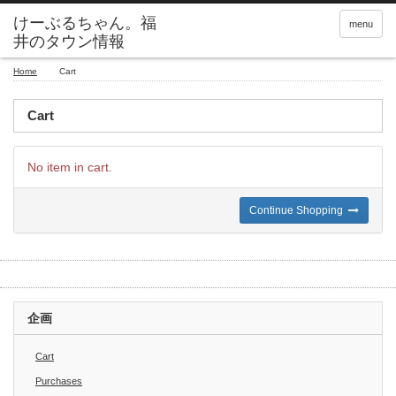
menu
Home
Cart
Cart
No item in cart.
Continue Shopping
企画
Cart
Purchases